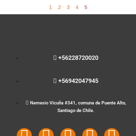
1
2
3
4
5
+56228720020
+56942047945
Nemesio Vicuña #341, comuna de Puente Alto,
Santiago de Chile.