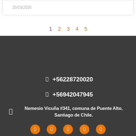
25/03/2026
1
2
3
4
5
+56228720020
+56942047945
Nemesio Vicuña #341, comuna de Puente Alto,
Santiago de Chile.