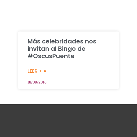
Más celebridades nos
invitan al Bingo de
#OscusPuente
LEER + »
18/08/2016