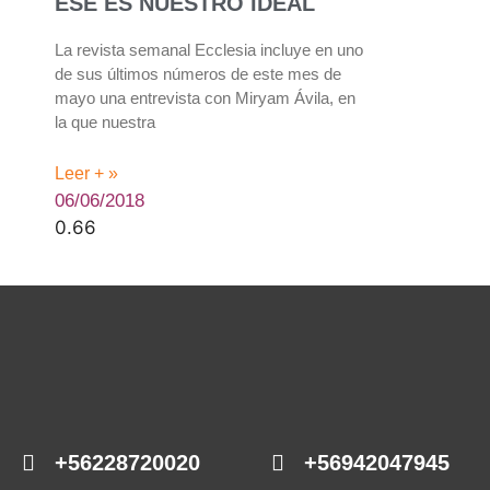
ESE ES NUESTRO IDEAL
La revista semanal Ecclesia incluye en uno
de sus últimos números de este mes de
mayo una entrevista con Miryam Ávila, en
la que nuestra
Leer + »
06/06/2018
+56228720020
+56942047945