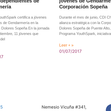
 dependientes de
jóvenes de Gendarmer
ería
Corporación Sopeña
uthSpark certifica a jóvenes
Durante el mes de junio, CDI Ch
s de Gendarmería en la
alianza estratégica con la Corp
 Dolores Sopeña En la jornada
Dolores Sopeña de Puente Alto, i
ptiembre, 11 jóvenes que
Programa YouthSpark, iniciativa
 del
Leer + »
01/07/2017
17
45
Nemesio Vicuña #341,