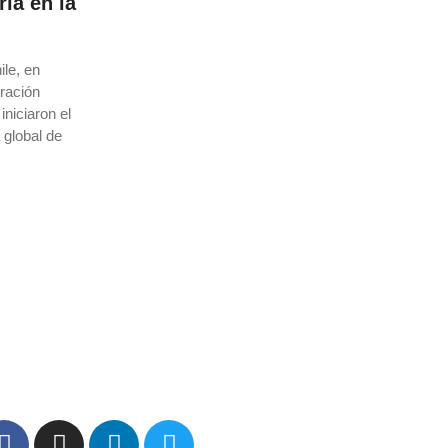
ía en la
ile, en
oración
niciaron el
 global de