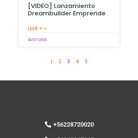
[VIDEO] Lanzamiento
Dreambuilder Emprende
LEER + »
18/07/2018
1
2
3
4
5
+56228720020