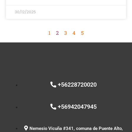
30/12/2025
1
2
3
4
5
+56228720020
+56942047945
Nemesio Vicuña #341, comuna de Puente Alto,